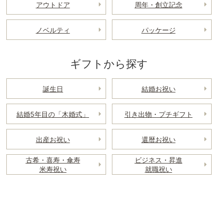
アウトドア
周年・創立記念
ノベルティ
パッケージ
ギフトから探す
誕生日
結婚お祝い
結婚5年目の「木婚式」
引き出物・プチギフト
出産お祝い
還暦お祝い
古希・喜寿・傘寿
ビジネス・昇進
米寿祝い
就職祝い