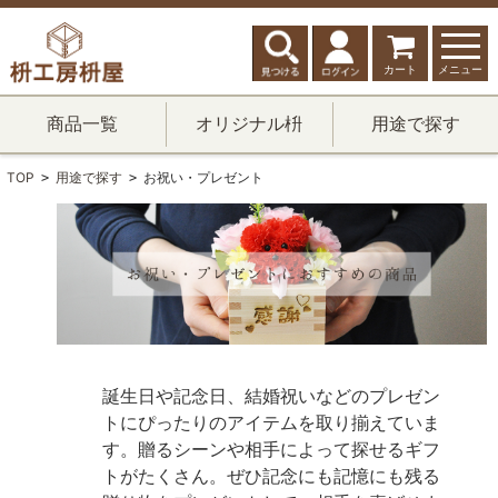
カート
メニュー
商品一覧
オリジナル枡
用途で探す
TOP
用途で探す
お祝い・プレゼント
>
>
誕生日や記念日、結婚祝いなどのプレゼン
トにぴったりのアイテムを取り揃えていま
す。贈るシーンや相手によって探せるギフ
トがたくさん。ぜひ記念にも記憶にも残る