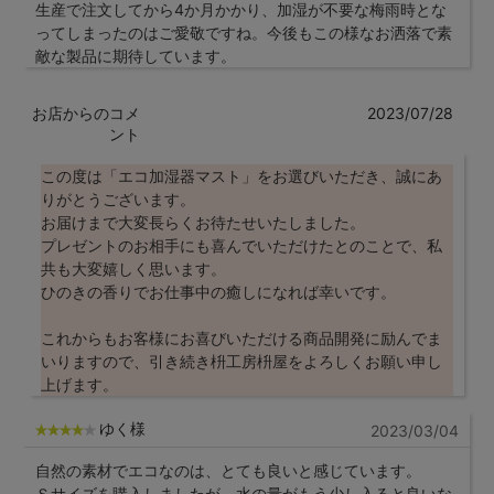
生産で注文してから4か月かかり、加湿が不要な梅雨時とな
ってしまったのはご愛敬ですね。今後もこの様なお洒落で素
敵な製品に期待しています。
お店からのコメ
2023/07/28
ント
この度は「エコ加湿器マスト」をお選びいただき、誠にあ
りがとうございます。
お届けまで大変長らくお待たせいたしました。
プレゼントのお相手にも喜んでいただけたとのことで、私
共も大変嬉しく思います。
ひのきの香りでお仕事中の癒しになれば幸いです。
これからもお客様にお喜びいただける商品開発に励んでま
いりますので、引き続き枡工房枡屋をよろしくお願い申し
上げます。
ゆく様
2023/03/04
自然の素材でエコなのは、とても良いと感じています。
Ｓサイズを購入しましたが、水の量がもう少し入ると良いな