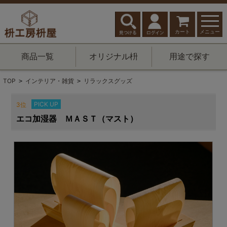
カート
メニュー
商品一覧
オリジナル枡
用途で探す
TOP
インテリア・雑貨
リラックスグッズ
>
>
PICK UP
3位
エコ加湿器 ＭＡＳＴ（マスト）