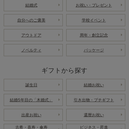
結婚式
お祝い・プレゼント
自分へのご褒美
学校イベント
アウトドア
周年・創立記念
ノベルティ
パッケージ
ギフトから探す
誕生日
結婚お祝い
結婚5年目の「木婚式」
引き出物・プチギフト
出産お祝い
還暦お祝い
古希・喜寿・傘寿
ビジネス・昇進