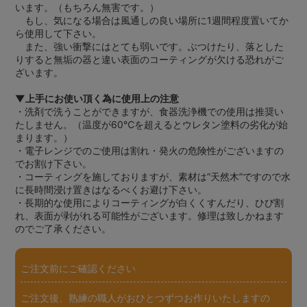
います。（もちろん無害です。）
もし、気になる場合は風通しの良い場所に1週間程度置いてか
ら使用して下さい。
また、強い衝撃にはとても弱いです。ぶつけたり、落とした
りすると無垢の器と違い表面のコーティングが欠ける恐れがご
ざいます。
▼上手にお使い頂く為に使用上の注意
・洗剤で洗うことができますが、食器洗浄機での使用は推奨い
たしません。（温度が60℃を超えるとウレタン塗料の劣化が始
まります。）
・電子レンジでのご使用は割れ・発火の危険性がございますの
でお割け下さい。
・コーティングを施しておりますが、素材は“天然木”ですので水
に長時間浸け置きはなるべくお避け下さい。
・長期的な使用によりコーティングが白くくすんだり、ひび割
れ、表面が剥がれる可能性がございます。修理は致しかねます
のでご了承ください。
ご注文前にご確認ください
ご注文後、熟練の職人がおひとつずつお作りいたしますの