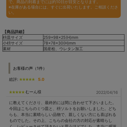
で、商品の到着までには約10日が目安となります。
※在庫がある場合には、すぐに出荷いたします。ご相談くださ
い。
【商品詳細】
枡皿サイズ
259×98×25(H)mm
小枡サイズ
78×78×30(H)mm
素材
国産桧、ウレタン加工
お客様の声（1件）
総評:
5.0
むーん様
2022/04/16
に教えてくださり、最終的には間に合わせて下さいました。
今回はこちらのミつ皿と、枡ソルトをお願いしました。どち
らも、本当に素晴らしい品物で、親しくない方にも喜ばれる
ものでした。その上、こちらの会社の方の対応が素晴らし
く、レビューさせて頂きたいと思うほどでした。本当に感謝