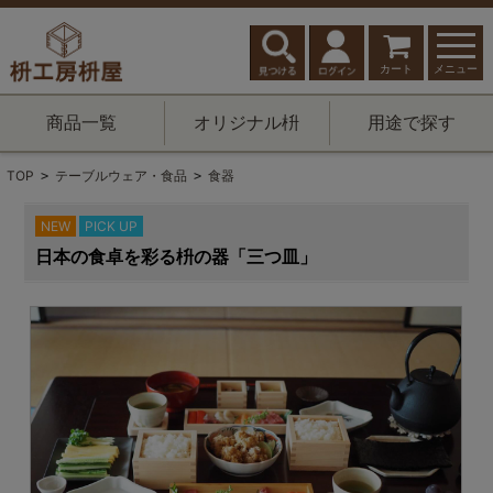
カート
メニュー
商品一覧
オリジナル枡
用途で探す
TOP
テーブルウェア・食品
食器
>
>
NEW
PICK UP
日本の食卓を彩る枡の器「三つ皿」