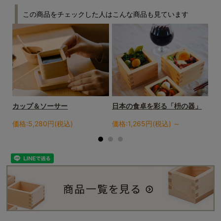
この商品をチェックした人はこんな商品も見ています
2
カップ＆ソーサー
日本の食卓を彩る「枡の器」
オ
価格:5,280円(税込)
価格:1,265円(税込)
～
価格