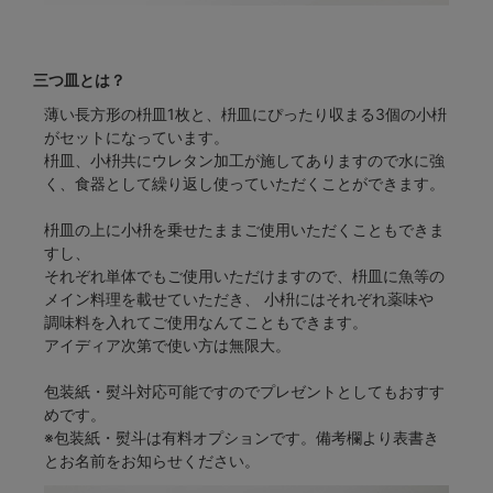
三つ皿とは？
薄い長方形の枡皿1枚と、枡皿にぴったり収まる3個の小枡
がセットになっています。
枡皿、小枡共にウレタン加工が施してありますので水に強
く、食器として繰り返し使っていただくことができます。
枡皿の上に小枡を乗せたままご使用いただくこともできま
すし、
それぞれ単体でもご使用いただけますので、枡皿に魚等の
メイン料理を載せていただき、 小枡にはそれぞれ薬味や
調味料を入れてご使用なんてこともできます。
アイディア次第で使い方は無限大。
包装紙・熨斗対応可能ですのでプレゼントとしてもおすす
めです。
※包装紙・熨斗は有料オプションです。備考欄より表書き
とお名前をお知らせください。