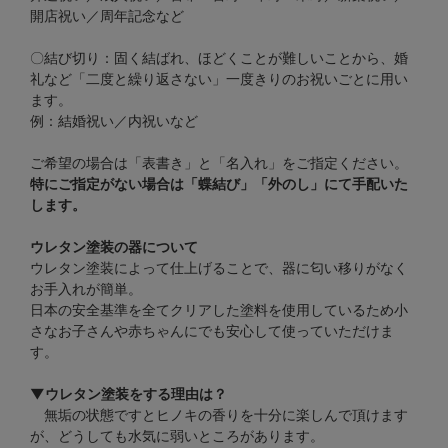
開店祝い／周年記念など
〇結び切り：固く結ばれ、ほどくことが難しいことから、婚
礼など「二度と繰り返さない」一度きりのお祝いごとに用い
ます。
例：結婚祝い／内祝いなど
ご希望の場合は「表書き」と「名入れ」をご指定ください。
特にご指定がない場合は「蝶結び」「外のし」にて手配いた
します。
ウレタン塗装の器について
ウレタン塗装によって仕上げることで、器に匂い移りがなく
お手入れが簡単。
日本の安全基準を全てクリアした塗料を使用しているため小
さなお子さんや赤ちゃんにでも安心して使っていただけま
す。
▼ウレタン塗装をする理由は？
無垢の状態ですとヒノキの香りを十分に楽しんで頂けます
が、どうしても水気に弱いところがあります。