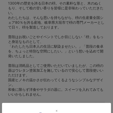
1300年の歴史を誇る日本の枡。その素朴な形と、木のぬく
もり、そして桧の甘い香りを皆様に是非味わっていただきた
い。
わたしたちは、そんな思いを持ちながら、枡の生産量全国シ
ェア80％を誇る産地、岐阜県大垣市で枡の専門メーカーとし
て日々、枡を製造しております。
普段はお祝いごとやイベントでしか目にしない「枡」をもっ
と身近なものとして、
「わたしたち日本人の生活に馴染ませたい。」「普段の食卓
を、ちょっと特別な空間にしたい。」という想いを込めて開
発いたしました。
普段は消耗品としてご使用いただいていましたが、この枡の
器はウレタン塗装加工を施しているので安心して普段使いい
ただけます。
国産ヒノキの温かさが伝わってくるようなシンプルなデザイ
ン。
和食に限らず洋食やサラダの器に。スイーツを入れてみても
いいかもしれません。