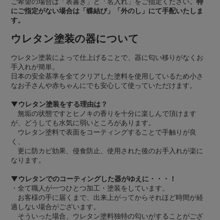
ご希望の場合は「表書き」と「名入れ」をご指定ください。
特
にご指定がない場合は「蝶結び」「外のし」にて手配いたしま
す。
ウレタン塗装の器について
ウレタン塗装によって仕上げることで、器に匂い移りがなくお
手入れが簡単。
日本の安全基準を全てクリアした塗料を使用しているため小さ
なお子さんや赤ちゃんにでも安心して使っていただけます。
▼ウレタン塗装をする理由は？
無垢の状態ですとヒノキの香りを十分に楽しんで頂けます
が、どうしても水気に弱いところがあります。
ウレタン塗料で表面をコーティングすることで手触りが良
く、
更に防カビ効果、侵食防止、使用された後のお手入れが楽に
なります。
▼ウレタンでのコーティングした器がゆえに・・・！
・全て職人が一つひとつ加工・塗装をしています。
お客様の手に届くまで、出来上がってからそれほど時間が経
過しない場合がございます。
そういった場合、ウレタン塗料独特の匂いがすることがござ