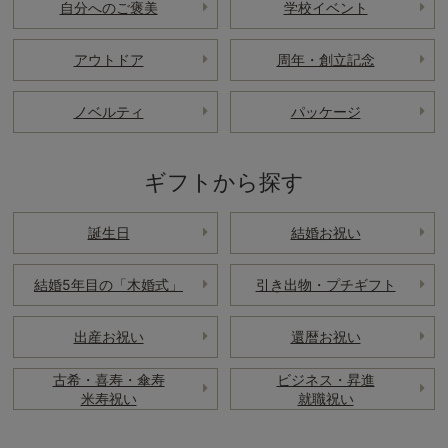
自分へのご褒美
学校イベント
アウトドア
周年・創立記念
ノベルティ
パッケージ
ギフトから探す
誕生日
結婚お祝い
結婚5年目の「木婚式」
引き出物・プチギフト
出産お祝い
還暦お祝い
古希・喜寿・傘寿
ビジネス・昇進
米寿祝い
就職祝い