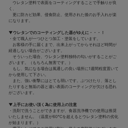
ウレタン塗料で表面をコーティングすることで手触りが良
く、
更に防カビ効果、侵食防止、使用された後のお手入れが楽
になります。
▼ウレタンでのコーティングした器がゆえに・・・！
・全て職人が一つひとつ加工・塗装をしています。
お客様の手に届くまで、出来上がってからそれほど時間が
経過しない場合がございます。
そういった場合、ウレタン塗料独特の匂いがすることがご
ざいます。（もちろん無害です。）
もし、気になる場合は風通しの良い場所に1週間程度置いて
から使用して下さい。
また、強い衝撃にはとても弱いです。ぶつけたり、落とし
たりすると無垢の器と違い表面のコーティングが欠ける恐れ
がございます。
▼上手にお使い頂く為に使用上の注意
・洗剤で洗うことができますが、食器洗浄機での使用は推奨
いたしません。（温度が60℃を超えるとウレタン塗料の劣化
が始まります。）