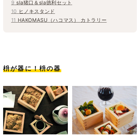
9
sla猪口＆sla徳利セット
10
ヒノキスタンド
11
HAKOMASU（ハコマス） カトラリー
枡が器に！枡の器