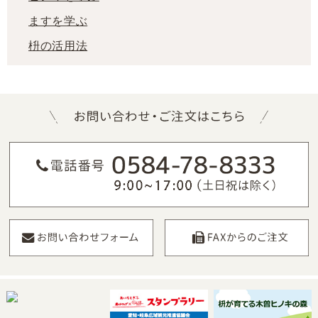
ますを学ぶ
枡の活用法