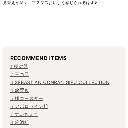
見栄えが良く、マスマスおいしく感じられるはず♪
RECOMMEND ITEMS
1
枡の器
2
三つ皿
3
SEBASTIAN CONRAN GIFU COLLECTION
4
箸置き
5
枡コースター
6
アポロワイン枡
7
すいちょこ
8
冷酒枡