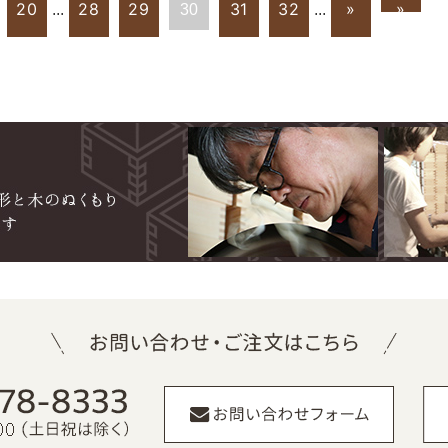
20
28
29
31
32
»
»
...
30
...