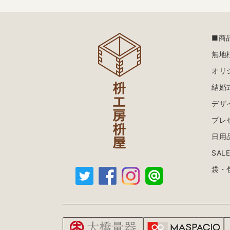
■商
無地
オリ
結婚
デザ
プレ
日用
SAL
袋・