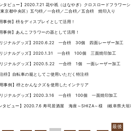
ンタビュー】2020.7.21 花や祇（はなやぎ）クロスロードフラワー
(東京都中央区）五勺枡／一合枡／二合枡／五合枡 焼印入り
用事例】枡をディスプレイとして活用！
用事例】あんこフラワーの器として活用！
リジナルグッズ】2020.6.22 一合枡 30個 四面レーザー加工
リジナルグッズ】2020.1.31 一合枡 100個 三面焼印加工
リジナルグッズ】2020.5.22 一合枡 1個 一面レーザー加工
注枡】自転車の籠としてご使用いただく特注枡
用事例】枡とかんなクズを使用したインテリア
リジナルグッズ】2020.3.16 一合枡 100個 一面焼印加工
ンタビュー】2020.7.6 寿司居酒屋 海座～SHIZA～様 (岐阜県大垣
最後