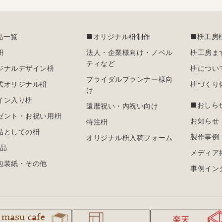
品一覧
■オリジナル枡制作
■枡工房
枡
法人・企業様向け・ノベル
枡工房ま
ティなど
ジナルデザイン枡
枡につい
ブライダルプランナー様向
式オリジナル枡
枡づくり
け
イン入り枡
■おしら
還暦祝い・内祝い向け
ゼント・お祝い用枡
お知らせ
特注枡
品としての枡
製作事例
オリジナル枡入稿フォーム
E品
メディア
包装紙・その他
事例イン