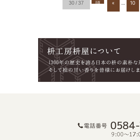
頭
«
10
30 / 37
...