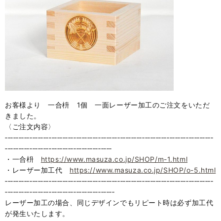
お客様より 一合枡 1個 一面レーザー加工のご注文をいただ
きました。
〈ご注文内容〉
‐‐‐‐‐‐‐‐‐‐‐‐‐‐‐‐‐‐‐‐‐‐‐‐‐‐‐‐‐‐‐‐‐‐‐‐‐‐‐‐‐‐‐‐‐‐‐‐‐‐‐‐‐‐‐‐‐‐‐‐‐‐‐‐‐‐‐‐‐‐‐‐‐‐‐‐
‐‐‐‐‐‐‐‐‐‐‐‐‐‐‐‐‐‐‐‐‐‐‐‐‐‐‐‐‐‐‐‐‐‐‐‐‐‐‐
・一合枡
https://www.masuza.co.jp/SHOP/m-1.html
・レーザー加工代
https://www.masuza.co.jp/SHOP/o-5.html
‐‐‐‐‐‐‐‐‐‐‐‐‐‐‐‐‐‐‐‐‐‐‐‐‐‐‐‐‐‐‐‐‐‐‐‐‐‐‐‐‐‐‐‐‐‐‐‐‐‐‐‐‐‐‐‐‐‐‐‐‐‐‐‐‐‐‐‐‐‐‐‐‐‐‐‐
‐‐‐‐‐‐‐‐‐‐‐‐‐‐‐‐‐‐‐‐‐‐‐‐‐‐‐‐‐‐‐‐‐‐‐‐‐‐‐‐
レーザー加工の場合、同じデザインでもリピート時は必ず加工代
が発生いたします。