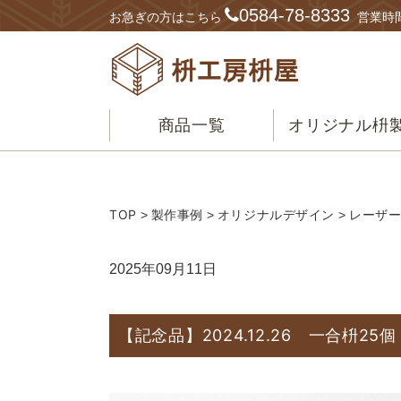
0584-78-8333
お急ぎの方はこちら
営業時間
商品一覧
オリジナル枡
TOP
製作事例
オリジナルデザイン
レーザ
>
>
>
2025年09月11日
【記念品】2024.12.26 一合枡