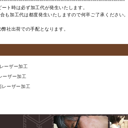
‐‐‐‐‐‐‐‐‐‐‐‐‐‐‐‐‐‐‐‐‐‐‐‐‐‐‐‐‐‐‐‐‐‐‐‐‐‐‐‐‐‐‐‐‐‐‐‐‐‐‐‐‐‐‐‐‐‐‐‐‐‐‐‐‐‐
ピート時は必ず加工代が発生いたします。
場合も加工代は都度発生いたしますので何卒ご了承ください
の弊社出荷での手配となります。
一面レーザー加工
面レーザー加工
一面レーザー加工