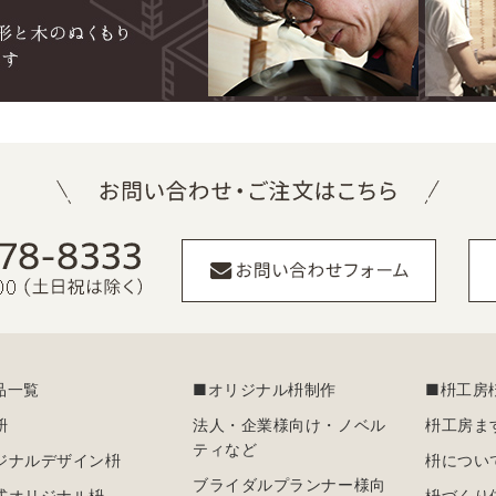
品一覧
■オリジナル枡制作
■枡工房
枡
法人・企業様向け・ノベル
枡工房ま
ティなど
ジナルデザイン枡
枡につい
ブライダルプランナー様向
式オリジナル枡
枡づくり