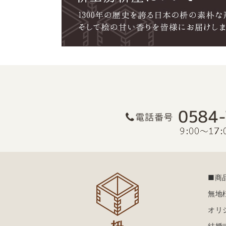
■商
無地
オリ
結婚