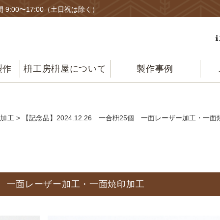
 9:00〜17:00（土日祝は除く）
製作
枡工房枡屋について
製作事例
ー加工
> 【記念品】2024.12.26 一合枡25個 一面レーザー加工・一
25個 一面レーザー加工・一面焼印加工