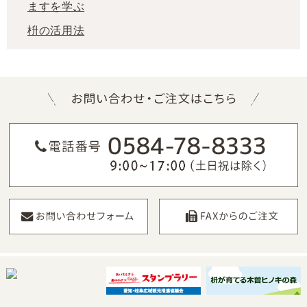
ますを学ぶ
枡の活用法