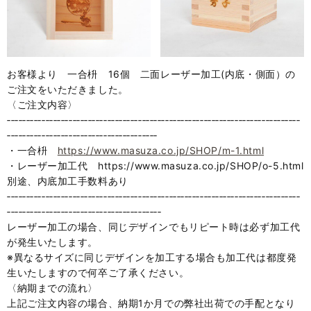
お客様より 一合枡 16個 二面レーザー加工(内底・側面）の
ご注文をいただきました。
〈ご注文内容〉
‐‐‐‐‐‐‐‐‐‐‐‐‐‐‐‐‐‐‐‐‐‐‐‐‐‐‐‐‐‐‐‐‐‐‐‐‐‐‐‐‐‐‐‐‐‐‐‐‐‐‐‐‐‐‐‐‐‐‐‐‐‐‐‐‐‐‐‐‐‐‐‐‐‐‐‐
‐‐‐‐‐‐‐‐‐‐‐‐‐‐‐‐‐‐‐‐‐‐‐‐‐‐‐‐‐‐‐‐‐‐‐‐‐‐‐
・一合枡
https://www.masuza.co.jp/SHOP/m-1.html
・レーザー加工代 https://www.masuza.co.jp/SHOP/o-5.html
別途、内底加工手数料あり
‐‐‐‐‐‐‐‐‐‐‐‐‐‐‐‐‐‐‐‐‐‐‐‐‐‐‐‐‐‐‐‐‐‐‐‐‐‐‐‐‐‐‐‐‐‐‐‐‐‐‐‐‐‐‐‐‐‐‐‐‐‐‐‐‐‐‐‐‐‐‐‐‐‐‐‐
‐‐‐‐‐‐‐‐‐‐‐‐‐‐‐‐‐‐‐‐‐‐‐‐‐‐‐‐‐‐‐‐‐‐‐‐‐‐‐‐
レーザー加工の場合、同じデザインでもリピート時は必ず加工代
が発生いたします。
※異なるサイズに同じデザインを加工する場合も加工代は都度発
生いたしますので何卒ご了承ください。
〈納期までの流れ〉
上記ご注文内容の場合、納期1か月での弊社出荷での手配となり