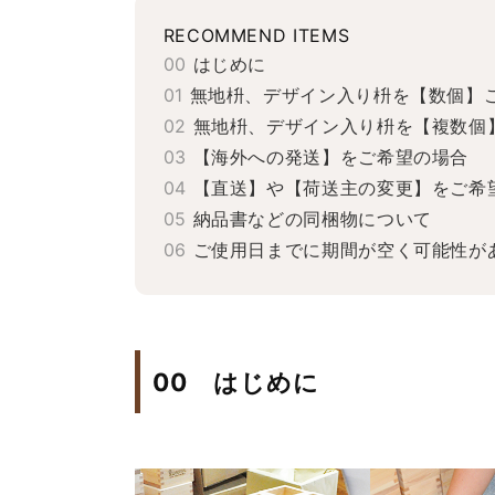
RECOMMEND ITEMS
00
はじめに
01
無地枡、デザイン入り枡を【数個】
02
無地枡、デザイン入り枡を【複数個
03
【海外への発送】をご希望の場合
04
【直送】や【荷送主の変更】をご希
05
納品書などの同梱物について
06
ご使用日までに期間が空く可能性が
00
はじめに