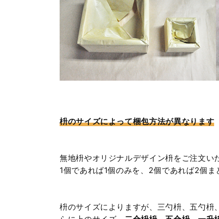
枡のサイズによって梱包方法が異なります
無地枡やオリジナルデザイン枡をご注文い
1個であれば1個のみを、2個であれば2個
枡のサイズによりますが、三勺枡、五勺枡
らに上のサイズ、
二合枡枡、五合枡、一升