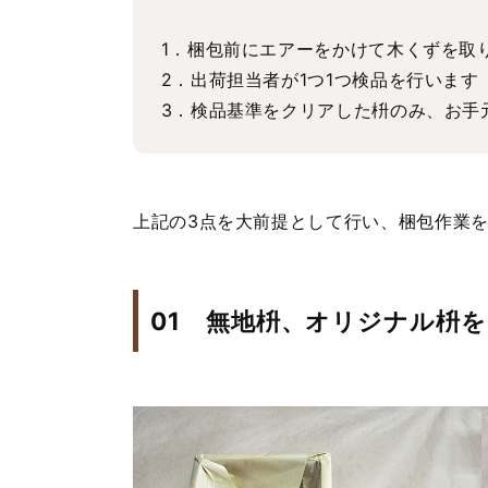
1．梱包前にエアーをかけて木くずを取
2．出荷担当者が1つ1つ検品を行います
3．検品基準をクリアした枡のみ、お手
上記の3点を大前提として行い、梱包作業
01
無地枡、
オリジナル枡を