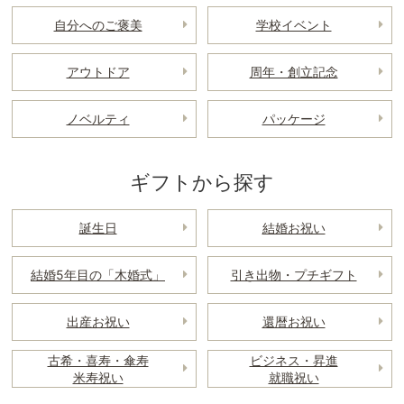
自分へのご褒美
学校イベント
アウトドア
周年・創立記念
ノベルティ
パッケージ
ギフトから探す
誕生日
結婚お祝い
結婚5年目の「木婚式」
引き出物・プチギフト
出産お祝い
還暦お祝い
古希・喜寿・傘寿
ビジネス・昇進
米寿祝い
就職祝い