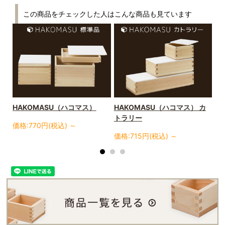
この商品をチェックした人はこんな商品も見ています
HAKOMASU（ハコマス）
HAKOMASU（ハコマス） カ
H
トラリー
レ
価格:770円(税込)
～
価格:715円(税込)
～
価