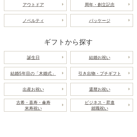
アウトドア
周年・創立記念
ノベルティ
パッケージ
ギフトから探す
誕生日
結婚お祝い
結婚5年目の「木婚式」
引き出物・プチギフト
出産お祝い
還暦お祝い
古希・喜寿・傘寿
ビジネス・昇進
米寿祝い
就職祝い