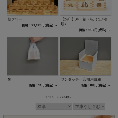
枡タワー
【焼印】寿・福・祝（全7種
類）
価格：21,175円(税込)
～
価格：297円(税込)
～
袋
ワンタッチ一合枡用白箱
価格：11円(税込)
～
価格：88円(税込)
～
1 / 1ページ
（全14件）