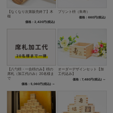
【なくなり次第販売終了】木
プリント枡（朱寿）
槌
価格：660円(税込)
価格：2,420円(税込)
【八勺枡・一合枡のみ】枡の
オーダーデザインセット【加
席札（加工代のみ）20名様ま
工代込み】
で
価格：7,480円(税込)
～
価格：5,060円(税込)
～