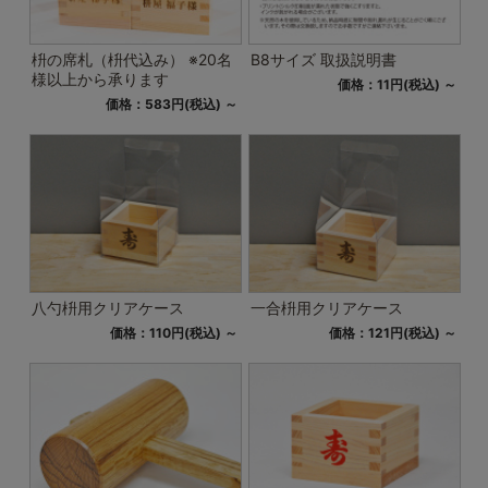
枡の席札（枡代込み） ※20名
B8サイズ 取扱説明書
様以上から承ります
価格：11円(税込)
～
価格：583円(税込)
～
八勺枡用クリアケース
一合枡用クリアケース
価格：110円(税込)
～
価格：121円(税込)
～